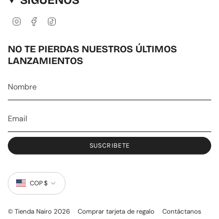
I
F
T
n
a
i
s
c
k
t
e
T
NO TE PIERDAS NUESTROS ÚLTIMOS
a
b
o
LANZAMIENTOS
g
o
k
r
o
a
k
m
SUSCRIBETE
MONEDA
COP $
© Tienda Nairo 2026
Comprar tarjeta de regalo
Contáctanos