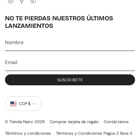
n
a
i
s
c
k
t
e
T
NO TE PIERDAS NUESTROS ÚLTIMOS
a
b
o
LANZAMIENTOS
g
o
k
r
o
a
k
m
SUSCRIBETE
MONEDA
COP $
© Tienda Nairo 2026
Comprar tarjeta de regalo
Contáctanos
Términos y condiciones
Términos y Condiciones Pague 2 lleve 3