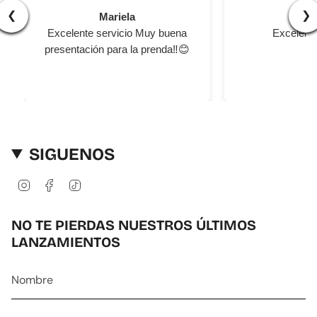
}}",
❮
❯
Mariela
Ger
"minimum_of"=>"Mínimo
Excelente servicio Muy buena
Excelente
de
{{
presentación para la prenda‼️😊
quantity
}}",
"maximum_of"=>"Máximo
de
{{
quantity
SIGUENOS
}}"}
I
F
T
n
a
i
s
c
k
t
e
T
NO TE PIERDAS NUESTROS ÚLTIMOS
a
b
o
LANZAMIENTOS
g
o
k
r
o
a
k
m