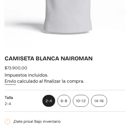
CAMISETA BLANCA NAIROMAN
Precio
$73.900,00
regular
Impuestos incluidos.
Envío
calculado al finalizar la compra.
Talla
2-4
6-8
10-12
14-16
2-4
VARIANTE
VARIANTE
VARIANTE
VARIANTE
AGOTADA
AGOTADA
AGOTADA
AGOTADA
O
O
O
O
¡Date prisa! Bajo inventario
NO
NO
NO
NO
DISPONIBLE
DISPONIBLE
DISPONIBLE
DISPONIBLE