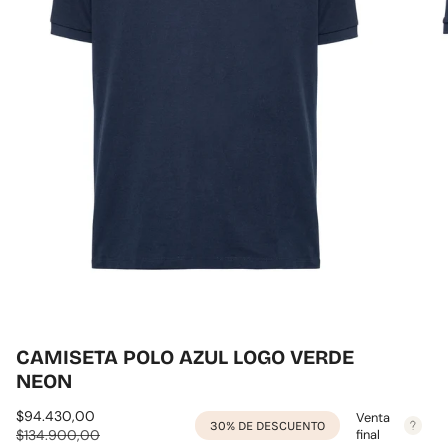
CAMISETA POLO AZUL LOGO VERDE
NEON
Precio
$94.430,00
Precio
Venta
30%
DE DESCUENTO
de
$134.900,00
regular
final