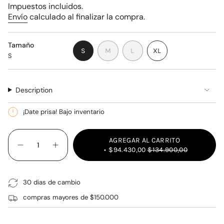
venta
Impuestos incluidos.
Envío
calculado al finalizar la compra.
Tamaño
VARIANTE
VARIANTE
VARIANTE
S
M
L
XL
S
AGOTADA
AGOTADA
AGOTADA
VARIANTE
O
O
O
AGOTADA
NO
NO
NO
O
DISPONIBLE
DISPONIBLE
DISPONIBLE
NO
Description
DISPONIBLE
¡Date prisa! Bajo inventario
{"in_cart_html"=>"
AGREGAR AL CARRITO
<span
Disminuir
Aumentar
$94.430,00
$134.900,00
class=\"quantity-
cantidad
la
para
cantidad
cart\">
CAMISETA
de
{{
POLO
botones
30 dias de cambio
AZUL
-
quantity
LOGO
CAMISETA
}}
VERDE
POLO
compras mayores de $150.000
NEON
AZUL
</span>
LOGO
en
VERDE