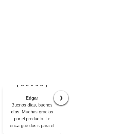
ementos
mo
imo
❯
Edgar
Juan Carlos
Buenos días, buenos
Muy bien, tiempos de
días. Muchas gracias
entrega adecuados
por el producto. Le
producto excelente, hoy
encargué dosis para el
me estoy estrenando la
niño y le quedaron
maglia rosa.