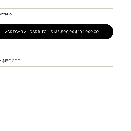
ISPONIBLE
DISPONIBLE
DISPONIBLE
entario
AGREGAR AL CARRITO
$135.800,00
$194.000,00
r
e $150.000
"
r