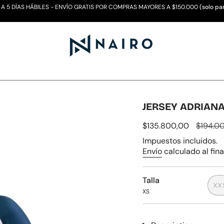
 A 5 DÍAS HÁBILES - ENVÍO GRATIS POR COMPRAS MAYORES A $150.000
(solo pa
JERSEY ADRIAN
Precio
$135.800,00
Precio
$194.0
de
regular
Impuestos incluidos.
venta
Envío
calculado al fina
Talla
XX
XS
V
A
O