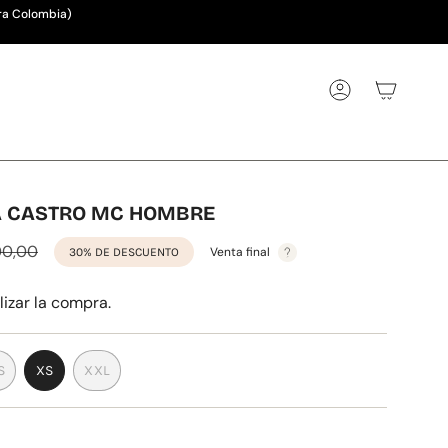
ra Colombia)
Cuenta
A CASTRO MC HOMBRE
00,00
Venta final
30%
DE DESCUENTO
lizar la compra.
S
XS
XXL
ARIANTE
VARIANTE
VARIANTE
GOTADA
AGOTADA
AGOTADA
O
O
NO
NO
NO