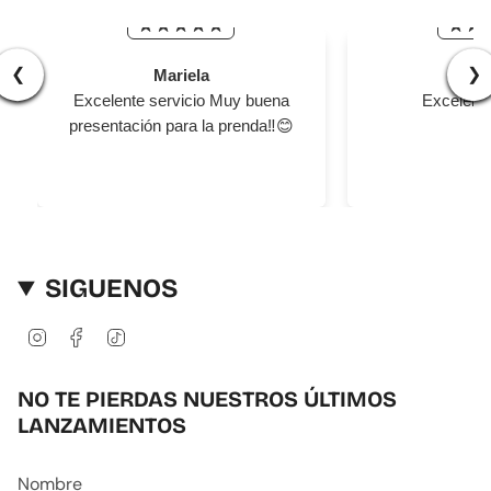
de
{{
quantity
❮
❯
Mariela
Ger
}}",
Excelente servicio Muy buena
Excelente
"minimum_of"=>"Mínimo
de
presentación para la prenda‼️😊
{{
quantity
}}",
"maximum_of"=>"Máximo
de
{{
SIGUENOS
quantity
}}"}
I
F
T
n
a
i
s
c
k
t
e
T
NO TE PIERDAS NUESTROS ÚLTIMOS
a
b
o
LANZAMIENTOS
g
o
k
r
o
a
k