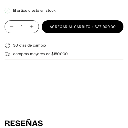
El artículo está en stock
{"in_cart_html"=>"
AGREGAR AL CARRITO
$27.900,00
Disminuir
Aumentar
<span
cantidad
la
class=\"quantity-
para
cantidad
MEDIAS
de
cart\">
NEGRAS
botones
30 dias de cambio
{{
-
MEDIAS
quantity
compras mayores de $150.000
NEGRAS"
}}
</span>
en
el
carrito",
"decrease"=>"Disminuir
cantidad
para
{{
product
}}",
RESEÑAS
"multiples_of"=>"Incrementos