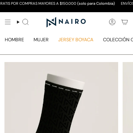
Ir
GRATIS POR COMPRAS MAYORES A $150.000
(solo para Colombia)
ENVÍOS 
al
contenido
Búsqueda
Cuenta
HOMBRE
MUJER
JERSEY BOYACA
COLECCIÓN 