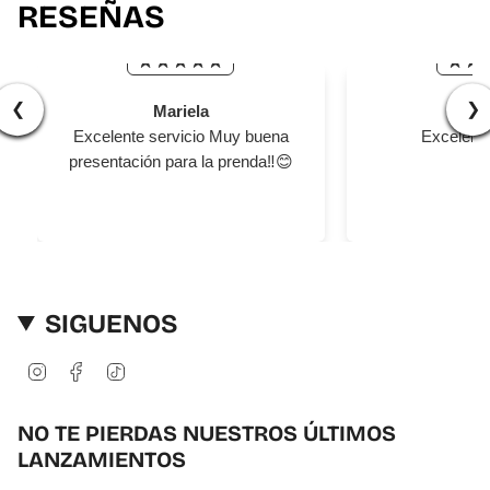
}}",
RESEÑAS
"multiples_of"=>"Incrementos
de
{{
quantity
❮
❯
Mariela
Ger
}}",
Excelente servicio Muy buena
Excelente
"minimum_of"=>"Mínimo
de
presentación para la prenda‼️😊
{{
quantity
}}",
"maximum_of"=>"Máximo
de
{{
SIGUENOS
quantity
}}"}
I
F
T
n
a
i
s
c
k
t
e
T
NO TE PIERDAS NUESTROS ÚLTIMOS
a
b
o
LANZAMIENTOS
g
o
k
r
o