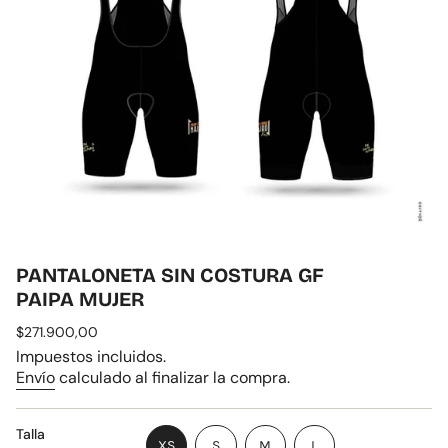
PANTALONETA SIN COSTURA GF
PAIPA MUJER
Precio
$271.900,00
regular
Impuestos incluidos.
Envío
calculado al finalizar la compra.
Talla
VARIANTE
VARIANTE
VARIANTE
XS
S
M
L