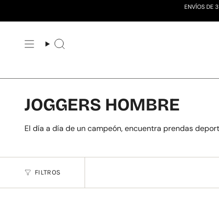
Ir
ENVÍOS DE 3
al
contenido
Búsqueda
JOGGERS HOMBRE
El día a día de un campeón, encuentra prendas deporti
FILTROS