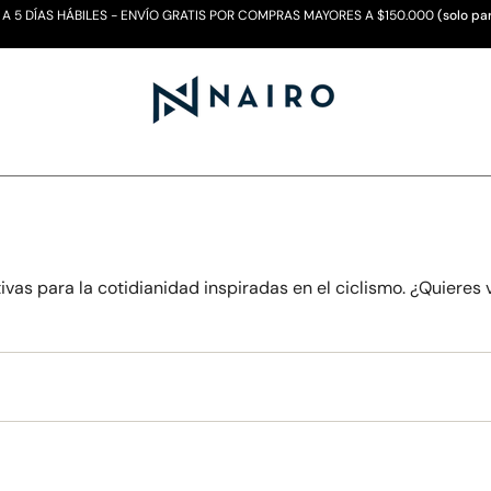
 A 5 DÍAS HÁBILES - ENVÍO GRATIS POR COMPRAS MAYORES A $150.000
(solo pa
vas para la cotidianidad inspiradas en el ciclismo. ¿Quiere